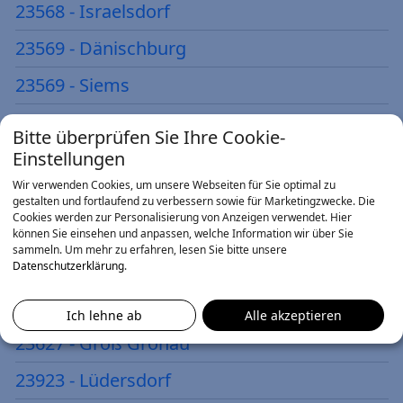
23568 - Israelsdorf
23569 - Dänischburg
23569 - Siems
23569 - Herrenwyk
Bitte überprüfen Sie Ihre Cookie-
Einstellungen
23611 - Bad Schwartau
Wir verwenden Cookies, um unsere Webseiten für Sie optimal zu
23611 - Rensefeld
gestalten und fortlaufend zu verbessern sowie für Marketingzwecke. Die
Cookies werden zur Personalisierung von Anzeigen verwendet. Hier
23617 - Stockelsdorf
können Sie einsehen und anpassen, welche Information wir über Sie
sammeln.
Um mehr zu erfahren, lesen Sie bitte unsere
23619 - Hamberge
Datenschutzerklärung
.
23627 - St. Hubertus
Ich lehne ab
Alle akzeptieren
23627 - Groß Grönau
23923 - Lüdersdorf