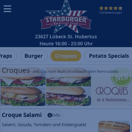
7,2k Bewertungen
23627 Lübeck St. Hubertus
Heute 16:00 - 23:00 Uhr
raps
Burger
Croques
Potato Specials
Croques
inkl. Dip nach Wahl (Knoblauch oder Remoulade)
Croque Salami
Info
Salami, Gouda, Tomaten und Eisbergsalat