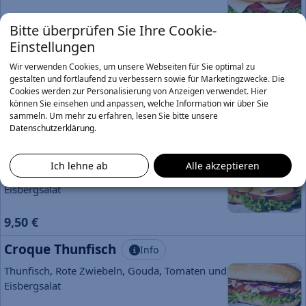
Bitte überprüfen Sie Ihre Cookie-
8,90 €
Einstellungen
Croque Funghi
Info
Wir verwenden Cookies, um unsere Webseiten für Sie optimal zu
Schinken, Champignons, Gouda, Tomaten und
gestalten und fortlaufend zu verbessern sowie für Marketingzwecke. Die
Cookies werden zur Personalisierung von Anzeigen verwendet. Hier
Eisbergsalat
können Sie einsehen und anpassen, welche Information wir über Sie
sammeln.
Um mehr zu erfahren, lesen Sie bitte unsere
9,50 €
Datenschutzerklärung
.
Croque Hawai
Info
Ich lehne ab
Alle akzeptieren
Schinken, Ananas, Gouda, Tomaten und
Eisbergsalat
9,50 €
Croque Thunfisch
Info
Thunfisch, Rote Zwiebeln, Gouda, Tomaten und
Eisbergsalat