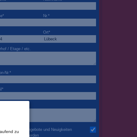
ße
*
Nr.
*
Ort
*
rhof / Etage / etc.
on-Nr.
*
l
*
nderheiten
h möchte über Angebote und Neuigkeiten
laufend zu
mail informiert werden