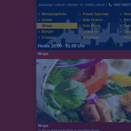
Starburger Lübeck | Marlistr. 44, 23566 Lübeck |
0451 58537
Menüangebote
Potato Specials
Sna
Salate
Side Orders
Bier
Wraps
Kids Menü
Sek
Burger
Desserts
Dips
Croques
Softdrinks
Pizz
Heute 16:00 - 01:00 Uhr
Wraps
Wraps
∅ 30cm Weizentortilla in gerollter Form