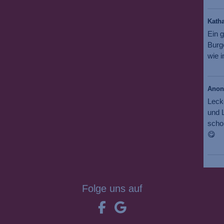
Katha
Ein g
Burg
wie i
Ano
Leck
und L
scho
😋
Folge uns auf