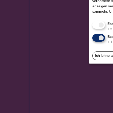
verbessern s
Anzeigen ver
sammeln.
Um
Ess
↓
2
Bes
↓
1
Ich lehne 