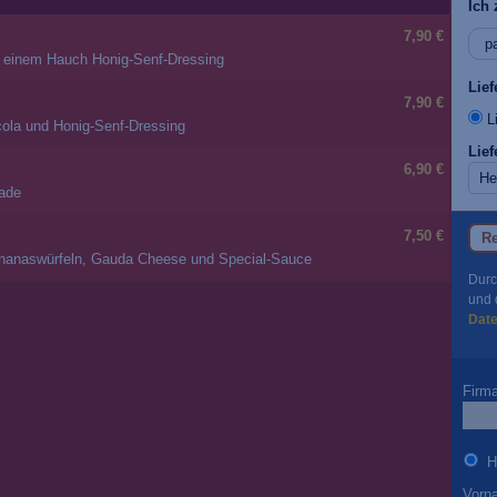
Ich 
7,90 €
d einem Hauch Honig-Senf-Dressing
Lie
7,90 €
Li
cola und Honig-Senf-Dressing
Lief
6,90 €
lade
7,50 €
Re
 Ananaswürfeln, Gauda Cheese und Special-Sauce
Durc
und 
Dat
Firm
H
Vorn