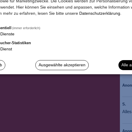
owie für Marketingzwecke. Die Cookies werden zur Personalisierung v
wendet. Hier können Sie einsehen und anpassen, welche Information w
*
Die
 mehr zu erfahren, lesen Sie bitte unsere
Datenschutzerklärung
.
entiell
(immer erforderlich)
Dienste
ucher-Statistiken
Dienst
Anja 
Wie 
ab
Ausgewählte akzeptieren
Alle 
BIS 
Ano
S.
Alle
Ano