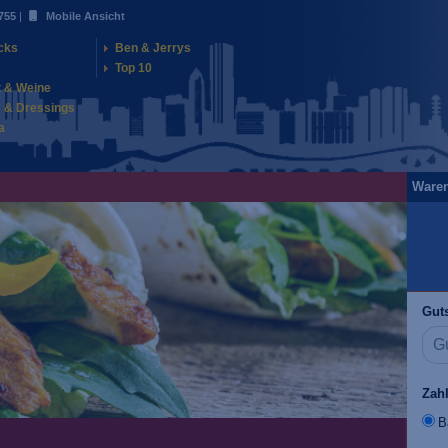
755
|
Mobile Ansicht
cks
Ben & Jerrys
Top 10
t & Weine
 & Dressings
a
Ware
Guts
Zah
B