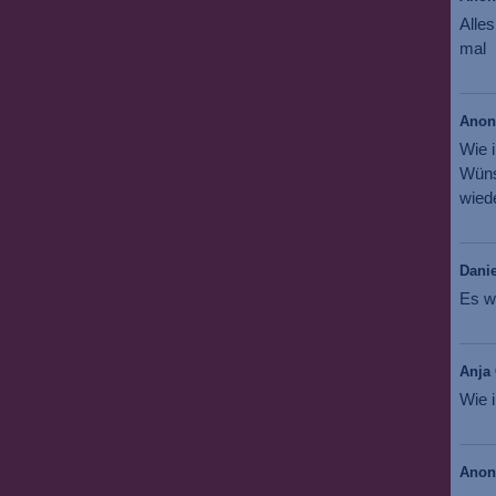
Alles
mal
Ano
Wie 
Wüns
wiede
Danie
Es w
Anja 
Wie i
Ano