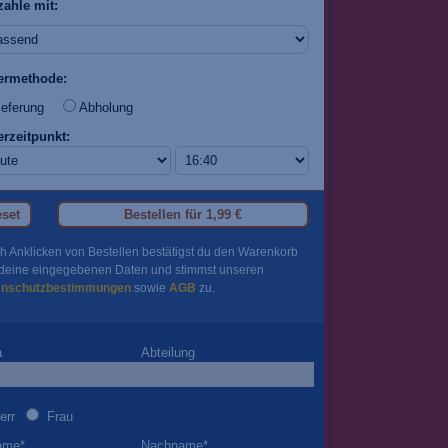
zahle mit:
fermethode:
eferung
Abholung
erzeitpunkt:
set
Bestellen für
1,99 €
h Anklicken von Bestellen bestätigst du den Warenkorb
deine eingegebenen Daten und stimmst unseren
enschutzbestimmungen
sowie
AGB
zu.
a
Abteilung
err
Frau
ame
*
Nachname
*