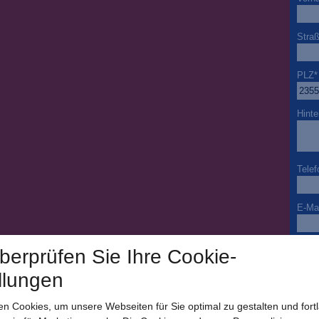
Stra
PLZ
*
Hinte
Telef
E-Mai
Beso
überprüfen Sie Ihre Cookie-
llungen
Ja ic
n Cookies, um unsere Webseiten für Sie optimal zu gestalten und fort
per E