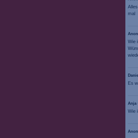
Alles
mal
Ano
Wie 
Wüns
wiede
Danie
Es w
Anja 
Wie i
Ano