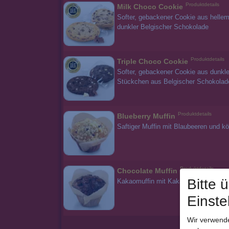
Produktdetails
Milk Choco Cookie
Softer, gebackener Cookie aus hellem
dunkler Belgischer Schokolade
Produktdetails
Triple Choco Cookie
Softer, gebackener Cookie aus dunkl
Stückchen aus Belgischer Schokolad
Produktdetails
Blueberry Muffin
Saftiger Muffin mit Blaubeeren und kö
Produktdetails
Chocolate Muffin
Bitte 
Kakaomuffin mit Kakao- und Haseln
Einste
Wir verwende