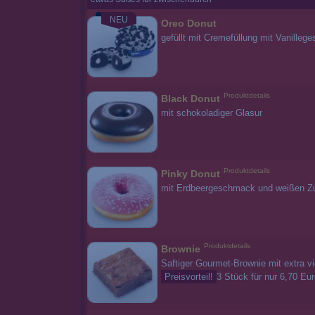
NEU
Oreo Donut
gefüllt mit Cremefüllung mit Vanille
Produktdetails
Black Donut
mit schokoladiger Glasur
Produktdetails
Pinky Donut
mit Erdbeergeschmack und weißen Zu
Produktdetails
Brownie
Saftiger Gourmet-Brownie mit extra v
Preisvorteil!
3 Stück für nur 6,70 Eu