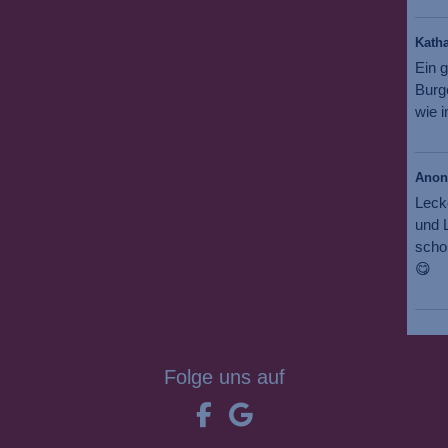
Katha
Ein g
Burg
wie i
Ano
Leck
und L
scho
😋
Folge uns auf