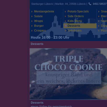
Starburger Lübeck | Marlistr. 44, 23566 Lübeck |
0451 58537
Menüangebote
Potato Specials
Sna
Salate
Side Orders
Bier
Wraps
Kids Menü
Sek
Burger
Desserts
Dips
Croques
Softdrinks
Pizz
Heute 16:00 - 23:00 Uhr
Desserts
Desserts
etwas Süßes für zwischendurch