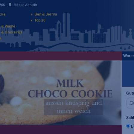
755
|
Mobile Ansicht
cks
Ben & Jerrys
Top 10
t & Weine
 & Dressings
a
Ware
Guts
Zah
B