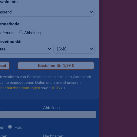
zahle mit:
fermethode:
eferung
Abholung
erzeitpunkt:
set
Bestellen für
1,99 €
h Anklicken von Bestellen bestätigst du den Warenkorb
deine eingegebenen Daten und stimmst unseren
enschutzbestimmungen
sowie
AGB
zu.
a
Abteilung
err
Frau
ame
*
Nachname
*