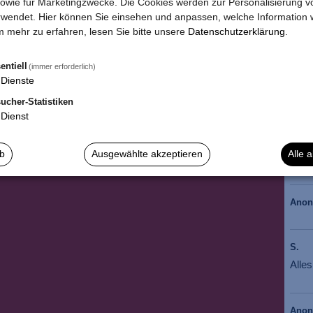
owie für Marketingzwecke. Die Cookies werden zur Personalisierung v
wendet. Hier können Sie einsehen und anpassen, welche Information w
*
Die
 mehr zu erfahren, lesen Sie bitte unsere
Datenschutzerklärung
.
entiell
(immer erforderlich)
Dienste
ucher-Statistiken
Dienst
Anja 
Wie 
ab
Ausgewählte akzeptieren
Alle 
BIS 
Ano
S.
Alle
Ano