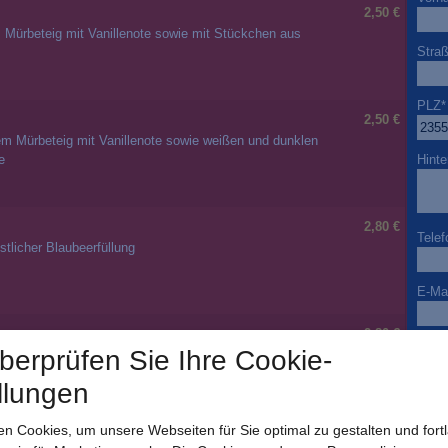
2,50 €
 Mürbeteig mit Vanillenote sowie mit Stückchen aus
Stra
PLZ
*
2,50 €
em Mürbeteig mit Vanillenote sowie weißen und dunklen
Hinte
e
2,80 €
Telef
stlicher Blaubeerfüllung
E-Mai
2,80 €
Beso
überprüfen Sie Ihre Cookie-
usscreme
llungen
Ja ic
n Cookies, um unsere Webseiten für Sie optimal zu gestalten und fort
per E