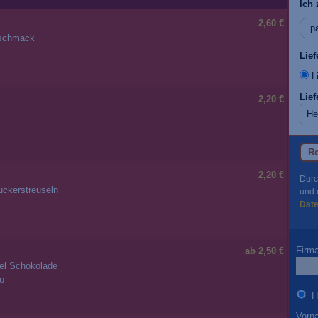
Ich 
2,60 €
geschmack
Lie
Li
Lief
2,20 €
Re
2,20 €
Durc
ckerstreuseln
und 
Dat
Firm
ab 2,50 €
iel Schokolade
ro
H
Vorn