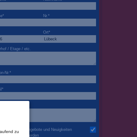
ße
*
Nr.
*
Ort
*
rhof / Etage / etc.
on-Nr.
*
l
*
nderheiten
h möchte über Angebote und Neuigkeiten
laufend zu
mail informiert werden