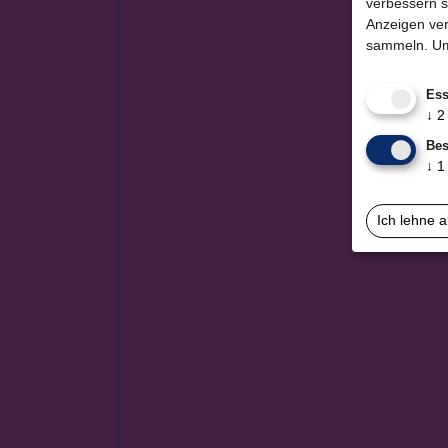
verbessern s
Anzeigen ver
sammeln.
Um
Ess
↓
2
Bes
↓
1
Ich lehne 