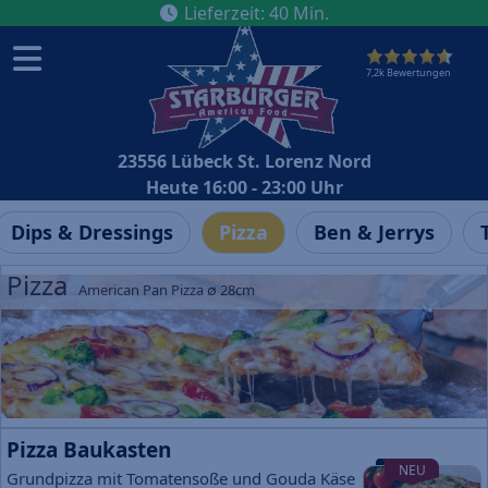
Lieferzeit
:
40
Min.
7,2k Bewertungen
23556 Lübeck St. Lorenz Nord
Heute 16:00 - 23:00 Uhr
Dips & Dressings
Pizza
Ben & Jerrys
Pizza
American Pan Pizza ∅ 28cm
Alle Pizzen sind mit Tomatensoße und Gouda belegt
Pizza Baukasten
NEU
Grundpizza mit Tomatensoße und Gouda Käse