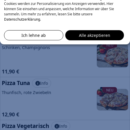
NEU
Schinken, Ananas
Cookies werden zur Personalisierung von Anzeigen verwendet. Hier
können Sie einsehen und anpassen, welche Information wir über Sie
sammeln.
Um mehr zu erfahren, lesen Sie bitte unsere
Datenschutzerklärung
.
11,90 €
Ich lehne ab
Alle akzeptieren
Pizza Prosciutto Funghi
Info
NEU
Schinken, Champignons
11,90 €
Pizza Tuna
Info
NEU
Thunfisch, rote Zwiebeln
12,90 €
Pizza Vegetarisch
Info