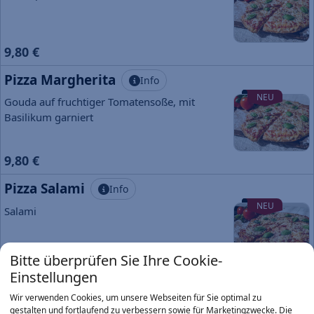
9,80 €
Pizza Margherita
Info
NEU
Gouda auf fruchtiger Tomatensoße, mit
Basilikum garniert
9,80 €
Pizza Salami
Info
NEU
Salami
Bitte überprüfen Sie Ihre Cookie-
10,90 €
Einstellungen
Pizza Hawaii
Info
Wir verwenden Cookies, um unsere Webseiten für Sie optimal zu
gestalten und fortlaufend zu verbessern sowie für Marketingzwecke. Die