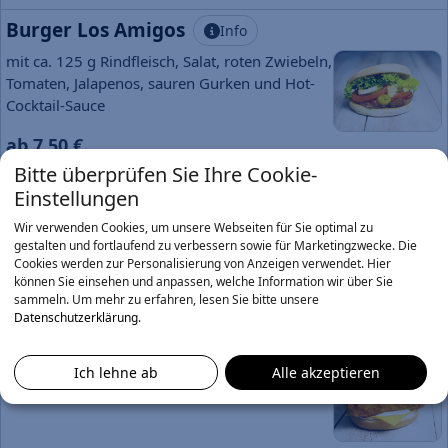
Burger Los Amigos
Info
mit ca. 125 g Rindfleisch, Salat, roten Zwiebeln,
Tomaten, Jalapenos, sauren Gurken und Hot-
Cocktail-Sauce
ab 7,50 €
Bitte überprüfen Sie Ihre Cookie-
Burger Ducky
Info
Einstellungen
mit Crunchy Chicken, Ananas, Salat, Chester
Wir verwenden Cookies, um unsere Webseiten für Sie optimal zu
Cheese und Honig-Senf-Sauce
gestalten und fortlaufend zu verbessern sowie für Marketingzwecke. Die
Cookies werden zur Personalisierung von Anzeigen verwendet. Hier
können Sie einsehen und anpassen, welche Information wir über Sie
ab 7,30 €
sammeln.
Um mehr zu erfahren, lesen Sie bitte unsere
Datenschutzerklärung
.
Burger Fish o lè
Info
saftiges Fischfilet mit Chester Cheese und
Ich lehne ab
Alle akzeptieren
Remoulade