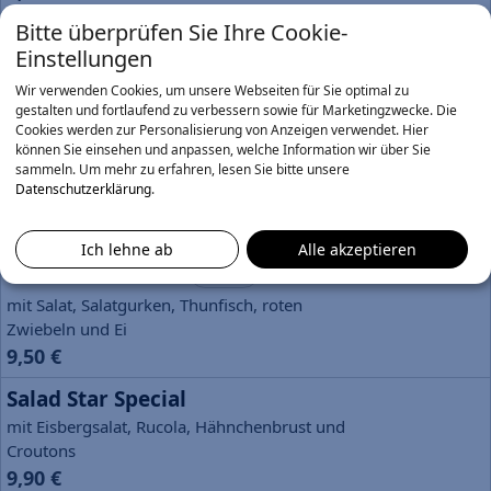
Bitte überprüfen Sie Ihre Cookie-
Salad Las Vegas
Info
Einstellungen
mit Salat, Salatgurken, Käse und Ei
Wir verwenden Cookies, um unsere Webseiten für Sie optimal zu
7,90 €
gestalten und fortlaufend zu verbessern sowie für Marketingzwecke. Die
Cookies werden zur Personalisierung von Anzeigen verwendet. Hier
Salad New York
Info
können Sie einsehen und anpassen, welche Information wir über Sie
sammeln.
Um mehr zu erfahren, lesen Sie bitte unsere
mit Salat, Salatgurken, Fetakäse, Peperoni und
Datenschutzerklärung
.
Oliven
8,90 €
Ich lehne ab
Alle akzeptieren
Salad Manhattan
Info
mit Salat, Salatgurken, Thunfisch, roten
Zwiebeln und Ei
9,50 €
Salad Star Special
mit Eisbergsalat, Rucola, Hähnchenbrust und
Croutons
9,90 €