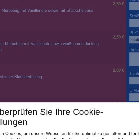
2,50 €
 Mürbeteig mit Vanillenote sowie mit Stückchen aus
Stra
PLZ
*
2,50 €
em Mürbeteig mit Vanillenote sowie weißen und dunklen
Hinte
e
2,80 €
Telef
stlicher Blaubeerfüllung
E-Mai
2,80 €
Beso
überprüfen Sie Ihre Cookie-
usscreme
llungen
Ja ic
n Cookies, um unsere Webseiten für Sie optimal zu gestalten und fort
per E