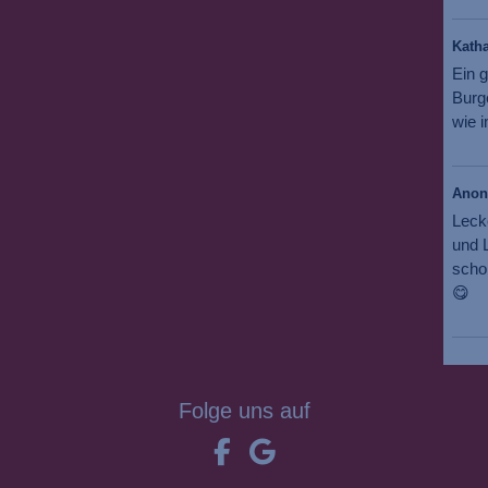
Katha
Ein g
Burg
wie i
Ano
Leck
und L
scho
😋
Folge uns auf