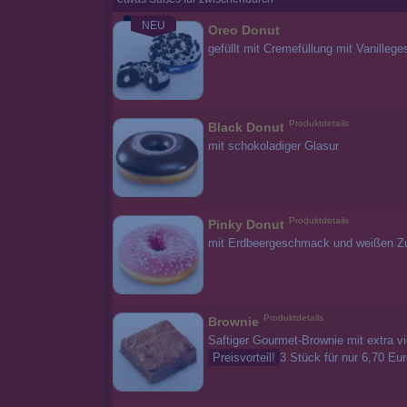
NEU
Oreo Donut
gefüllt mit Cremefüllung mit Vanille
Produktdetails
Black Donut
mit schokoladiger Glasur
Produktdetails
Pinky Donut
mit Erdbeergeschmack und weißen Zu
Produktdetails
Brownie
Saftiger Gourmet-Brownie mit extra v
Preisvorteil!
3 Stück für nur 6,70 Eu