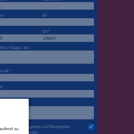
ße
*
Nr.
*
Ort
*
rhof / Etage / etc.
on-Nr.
*
l
*
nderheiten
h möchte über Angebote und Neuigkeiten
laufend zu
mail informiert werden