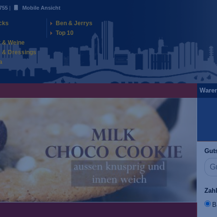
755
|
Mobile Ansicht
cks
Ben & Jerrys
Top 10
t & Weine
 & Dressings
a
Ware
Guts
Zah
B