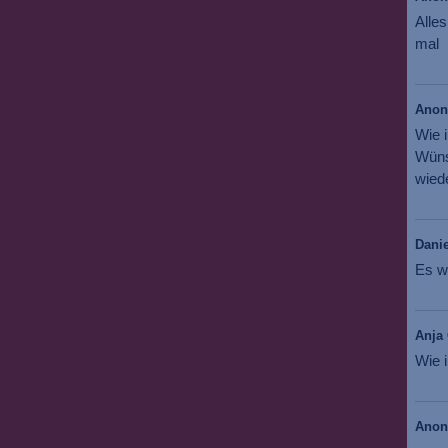
Alles
mal
Ano
Wie 
Wüns
wiede
Danie
Es w
Anja 
Wie i
Ano