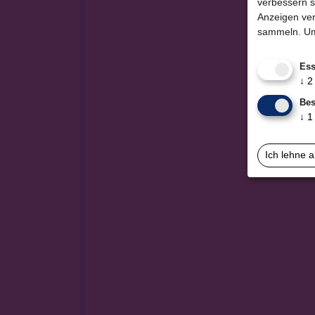
verbessern s
Anzeigen ver
sammeln.
Um
Ess
↓
2
Bes
↓
1
Ich lehne 