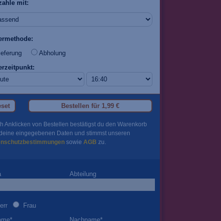
zahle mit:
fermethode:
eferung
Abholung
erzeitpunkt:
set
Bestellen für
1,99 €
h Anklicken von Bestellen bestätigst du den Warenkorb
deine eingegebenen Daten und stimmst unseren
enschutzbestimmungen
sowie
AGB
zu.
a
Abteilung
err
Frau
ame
*
Nachname
*