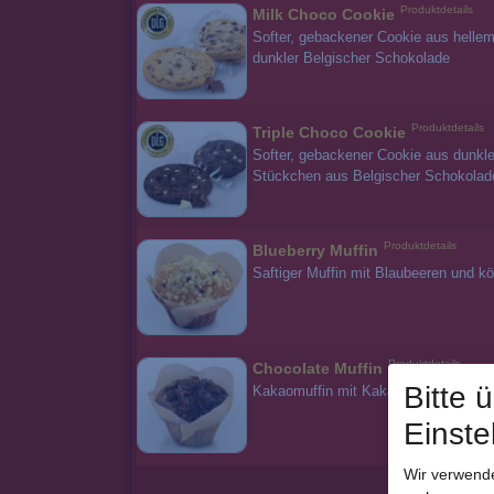
Produktdetails
Milk Choco Cookie
Softer, gebackener Cookie aus hellem
dunkler Belgischer Schokolade
Produktdetails
Triple Choco Cookie
Softer, gebackener Cookie aus dunkl
Stückchen aus Belgischer Schokolad
Produktdetails
Blueberry Muffin
Saftiger Muffin mit Blaubeeren und kö
Produktdetails
Chocolate Muffin
Bitte 
Kakaomuffin mit Kakao- und Haseln
Einste
Wir verwende