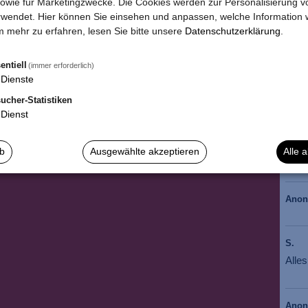
owie für Marketingzwecke. Die Cookies werden zur Personalisierung v
wendet. Hier können Sie einsehen und anpassen, welche Information w
*
Die
 mehr zu erfahren, lesen Sie bitte unsere
Datenschutzerklärung
.
entiell
(immer erforderlich)
Dienste
ucher-Statistiken
Dienst
Anja 
Wie 
ab
Ausgewählte akzeptieren
Alle 
BIS 
Ano
S.
Alle
Ano