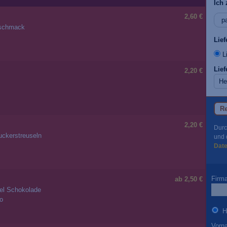
Ich 
2,60 €
geschmack
Lie
Li
Lief
2,20 €
Re
2,20 €
Durc
ckerstreuseln
und 
Dat
Firm
ab 2,50 €
iel Schokolade
ro
H
Vorn