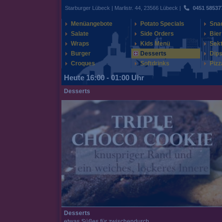
Starburger Lübeck | Marlistr. 44, 23566 Lübeck |
0451 58537
Menüangebote
Potato Specials
Sna
Salate
Side Orders
Bier
Wraps
Kids Menü
Sek
Burger
Desserts
Dips
Croques
Softdrinks
Pizz
Heute 16:00 - 01:00 Uhr
Desserts
Desserts
etwas Süßes für zwischendurch