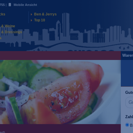
755
|
Mobile Ansicht
cks
Ben & Jerrys
Top 10
t & Weine
 & Dressings
a
Ware
Guts
Zah
B
ert)