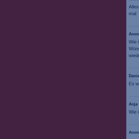
Alles
mal
Ano
Wie 
Wüns
wiede
Danie
Es w
Anja 
Wie i
Ano