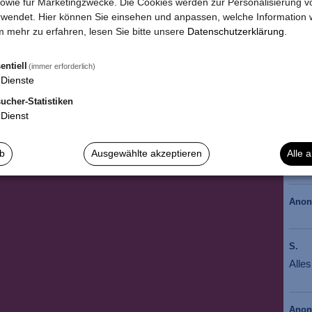
owie für Marketingzwecke. Die Cookies werden zur Personalisierung v
wendet. Hier können Sie einsehen und anpassen, welche Information w
*
Die
 mehr zu erfahren, lesen Sie bitte unsere
Datenschutzerklärung
.
entiell
(immer erforderlich)
Dienste
ucher-Statistiken
Dienst
Anja 
Wie 
ab
Ausgewählte akzeptieren
Alle 
BIS 
Ano
S.
Alle
Ano