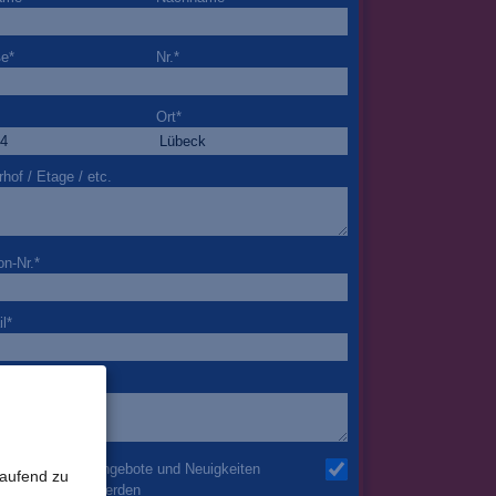
ße
*
Nr.
*
Ort
*
rhof / Etage / etc.
on-Nr.
*
l
*
nderheiten
h möchte über Angebote und Neuigkeiten
laufend zu
mail informiert werden