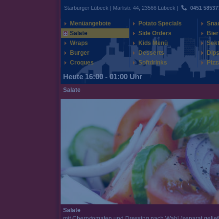
Starburger Lübeck | Marlistr. 44, 23566 Lübeck |
0451 58537
Menüangebote
Potato Specials
Sna
Salate
Side Orders
Bier
Wraps
Kids Menü
Sek
Burger
Desserts
Dips
Croques
Softdrinks
Pizz
Heute 16:00 - 01:00 Uhr
Salate
Salate
mit Cherrytomaten und Dressing nach Wahl (separat gelief