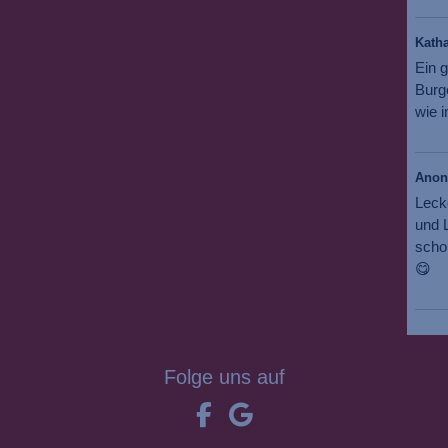
Katha
Ein g
Burg
wie i
Ano
Leck
und L
scho
😋
Folge uns auf