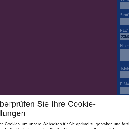
Stra
PLZ
*
Hinte
Telef
E-Mai
Beso
überprüfen Sie Ihre Cookie-
llungen
Ja ic
n Cookies, um unsere Webseiten für Sie optimal zu gestalten und fort
per E