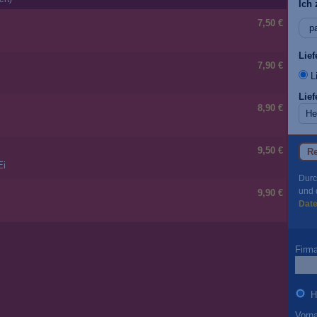
Ich 
7,50 €
Lie
7,90 €
Li
Lief
8,90 €
9,50 €
Re
Ei
Durc
und 
9,90 €
Dat
Firm
H
Vorn