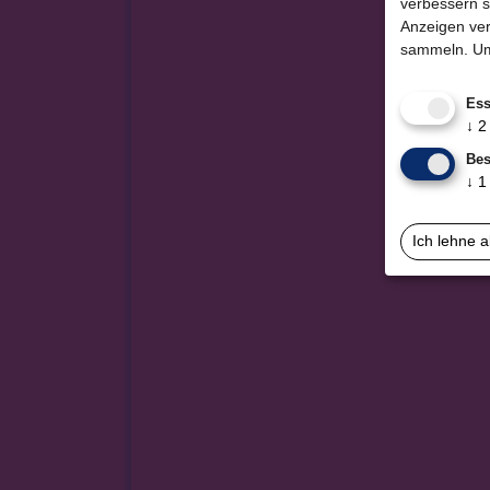
verbessern s
Anzeigen ver
sammeln.
Um
Ess
↓
2
Bes
↓
1
Ich lehne 