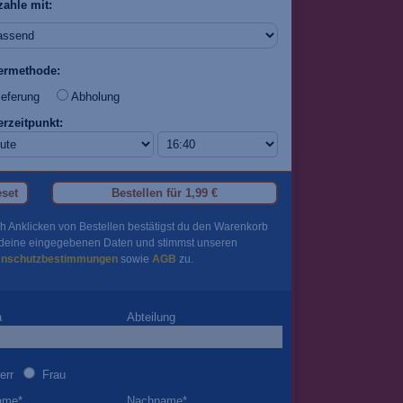
zahle mit:
fermethode:
eferung
Abholung
erzeitpunkt:
set
Bestellen für
1,99 €
h Anklicken von Bestellen bestätigst du den Warenkorb
deine eingegebenen Daten und stimmst unseren
enschutzbestimmungen
sowie
AGB
zu.
a
Abteilung
err
Frau
ame
*
Nachname
*