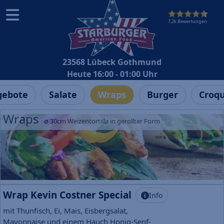
7,2k Bewertungen
23568 Lübeck Gothmund
Heute 16:00 - 01:00 Uhr
ebote
Salate
Wraps
Burger
Croq
Wraps
∅ 30cm Weizentortilla in gerollter Form
Wrap Kevin Costner Special
Info
mit Thunfisch, Ei, Mais, Eisbergsalat,
Mayonnaise und einem Hauch Honig-Senf-