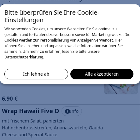
Dressing
Bitte überprüfen Sie Ihre Cookie-
7,90 €
Einstellungen
Wrap Barry White
Info
Wir verwenden Cookies, um unsere Webseiten für Sie optimal zu
gestalten und fortlaufend zu verbessern sowie für Marketingzwecke. Die
mit Paprika, Mais, Tomaten, Gurken,
Cookies werden zur Personalisierung von Anzeigen verwendet. Hier
Eisbergsalat, Rucola und Honig-Senf-Dressing
können Sie einsehen und anpassen, welche Information wir über Sie
7,90 €
sammeln.
Um mehr zu erfahren, lesen Sie bitte unsere
Datenschutzerklärung
.
Wrap Skyline
Info
mit frischem Salat, Hähnchenbruststreifen und
Ich lehne ab
Alle akzeptieren
Remoulade
6,90 €
Wrap Hawaii Five O
Info
mit frischem Salat, panierten
Hähnchenbruststreifen, Ananaswürfeln, Gauda
Cheese und Special-Sauce