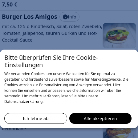
7,50 €
Burger Los Amigos
Info
mit ca. 125 g Rindfleisch, Salat, roten Zwiebeln,
Tomaten, Jalapenos, sauren Gurken und Hot-
Cocktail-Sauce
ab 7,50 €
Bitte überprüfen Sie Ihre Cookie-
Burger Ducky
Einstellungen
Info
mit Crunchy Chicken, Ananas, Salat, Chester
Wir verwenden Cookies, um unsere Webseiten für Sie optimal zu
gestalten und fortlaufend zu verbessern sowie für Marketingzwecke. Die
Cheese und Honig-Senf-Sauce
Cookies werden zur Personalisierung von Anzeigen verwendet. Hier
können Sie einsehen und anpassen, welche Information wir über Sie
sammeln.
Um mehr zu erfahren, lesen Sie bitte unsere
ab 7,30 €
Datenschutzerklärung
.
Burger Fish o lè
Info
Ich lehne ab
Alle akzeptieren
saftiges Fischfilet mit Chester Cheese und
Remoulade