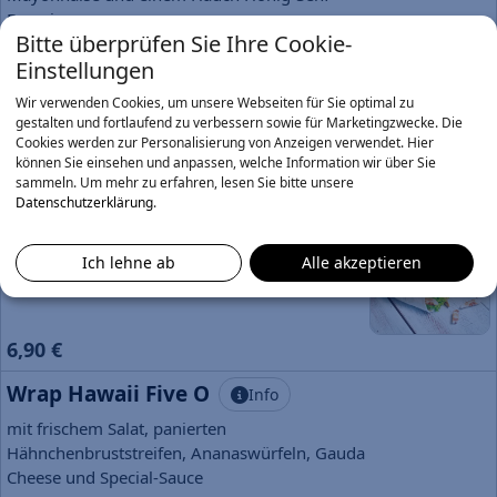
Dressing
Bitte überprüfen Sie Ihre Cookie-
7,90 €
Einstellungen
Wrap Barry White
Info
Wir verwenden Cookies, um unsere Webseiten für Sie optimal zu
gestalten und fortlaufend zu verbessern sowie für Marketingzwecke. Die
mit Paprika, Mais, Tomaten, Gurken,
Cookies werden zur Personalisierung von Anzeigen verwendet. Hier
Eisbergsalat, Rucola und Honig-Senf-Dressing
können Sie einsehen und anpassen, welche Information wir über Sie
7,90 €
sammeln.
Um mehr zu erfahren, lesen Sie bitte unsere
Datenschutzerklärung
.
Wrap Skyline
Info
mit frischem Salat, Hähnchenbruststreifen und
Ich lehne ab
Alle akzeptieren
Remoulade
6,90 €
Wrap Hawaii Five O
Info
mit frischem Salat, panierten
Hähnchenbruststreifen, Ananaswürfeln, Gauda
Cheese und Special-Sauce