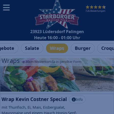
7,2k Bewertungen
23923 Lüdersdorf Palingen
Heute 16:00 - 01:00 Uhr
ebote
Salate
Wraps
Burger
Croq
Wraps
∅ 30cm Weizentortilla in gerollter Form
Wrap Kevin Costner Special
Info
mit Thunfisch, Ei, Mais, Eisbergsalat,
Mayonnaise und einem Hauch Honig-Senf-