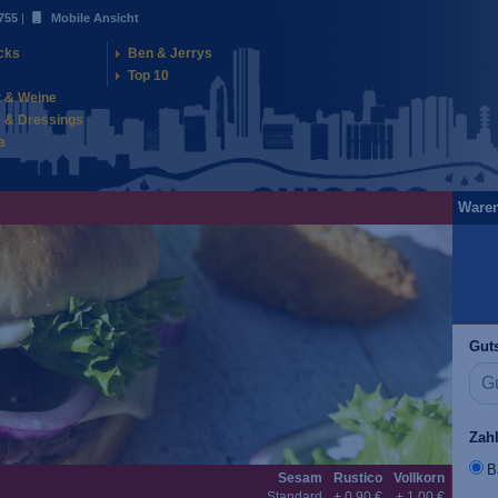
755
|
Mobile Ansicht
cks
Ben & Jerrys
Top 10
t & Weine
 & Dressings
a
Ware
Guts
Zah
B
Sesam
Rustico
Vollkorn
Standard
+ 0,90 €
+ 1,00 €