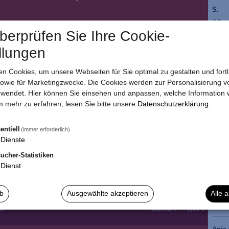
S.
Alle
überprüfen Sie Ihre Cookie-
5,70 €
se und Remoulade
llungen
Ano
Alles
n Cookies, um unsere Webseiten für Sie optimal zu gestalten und fort
mal
Potato Bun
owie für Marketingzwecke. Die Cookies werden zur Personalisierung v
Standard
wendet. Hier können Sie einsehen und anpassen, welche Information w
 mehr zu erfahren, lesen Sie bitte unsere
Datenschutzerklärung
.
10,50 €
Ano
9,90 €
heese, Zwiebeln, saure Gurken, hausgemachte Pfeffer-
Wie 
un Brötchen
entiell
(immer erforderlich)
Wüns
Dienste
wiede
10,90 €
ucher-Statistiken
10,50 €
heese, Tomaten, Zwiebeln, Jalapenos, Samurai-Sauce,
Dienst
chen
Danie
ab
Ausgewählte akzeptieren
Alle 
Es w
Normal
Double
s,
Standard
+ 3,00 €