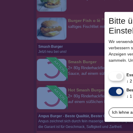
Bitte 
Produktdetails
Burger Fish o lè
saftiges Fischfilet mit Chester Chee
Einste
Wir verwende
Smash Burger
verbessern s
Jetzt neu bei uns!
Anzeigen ver
sammeln.
Um
AKTION
Smash Burger
2× 80g Rinderhackfleisch, Chester C
Sauce, auf einem süßlichen Potato B
Ess
↓
2
AKTION
Hot Smash Burger
Bes
2× 80g Rinderhackfleisch, Chester C
↓
1
auf einem süßlichen Potato Bun Bröt
Ich lehne 
Angus Burger - Beste Qualität, Bester Geschmack!
Angus zeichnet sich durch fein maserige Marmorierung au
die Garant ist für Geschmack, Saftigkeit und Zartheit.