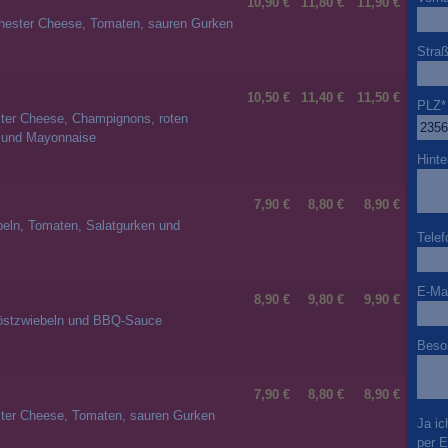
10,90 €
11,80 €
11,90 €
 Chester Cheese, Tomaten, sauren Gurken
Stra
10,50 €
11,40 €
11,50 €
PLZ
*
ester Cheese, Champignons, roten
e und Mayonnaise
Hinte
7,90 €
8,80 €
8,90 €
beln, Tomaten, Salatgurken und
Telef
E-Mai
8,90 €
9,80 €
9,90 €
Röstzwiebeln und BBQ-Sauce
Beso
7,90 €
8,80 €
8,90 €
ester Cheese, Tomaten, sauren Gurken
Ja ic
per E