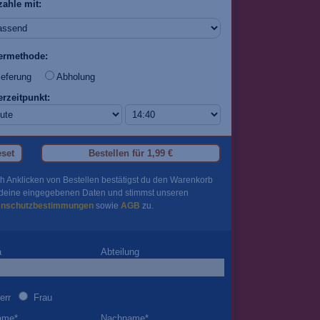
zahle mit:
fermethode:
eferung
Abholung
erzeitpunkt:
set
Bestellen für
1,99 €
h Anklicken von Bestellen bestätigst du den Warenkorb
deine eingegebenen Daten und stimmst unseren
enschutzbestimmungen
sowie
AGB
zu.
a
Abteilung
err
Frau
ame
*
Nachname
*