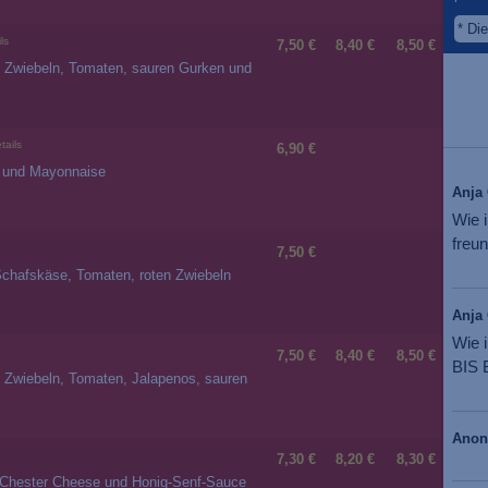
*
Die
ls
7,50 €
8,40 €
8,50 €
ten Zwiebeln, Tomaten, sauren Gurken und
tails
6,90 €
t und Mayonnaise
Anja
Wie 
freun
7,50 €
 Schafskäse, Tomaten, roten Zwiebeln
Anja 
Wie 
7,50 €
8,40 €
8,50 €
BIS 
en Zwiebeln, Tomaten, Jalapenos, sauren
Ano
7,30 €
8,20 €
8,30 €
, Chester Cheese und Honig-Senf-Sauce