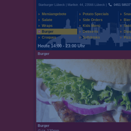
Starburger Lübeck | Marlistr. 44, 23566 Lübeck |
0451 58537
Menüangebote
Potato Specials
Sna
Salate
Side Orders
Bier
Wraps
Kids Menü
Sek
Burger
Desserts
Dips
Croques
Softdrinks
Pizz
Heute 14:00 - 23:00 Uhr
Burger
Burger
∅ ca. 130mm