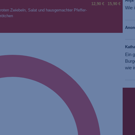
Anja 
12,90 €
15,90 €
Wie i
roten Zwiebeln, Salat und hausgemachter Pfeffer-
rötchen
Ano
Katha
Ein g
Burg
wie i