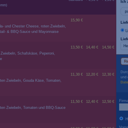
Ich 
05mm)
15,90 €
Lie
uda- und Chester Cheese, roten Zwiebeln,
Li
ktail- & BBQ-Sauce und Mayonnaise
Lief
13,50 €
14,40 €
14,50 €
n Zwiebeln, Schafskäse, Peperoni,
se
Re
Durc
11,30 €
12,20 €
12,30 €
und 
 roten Zwiebeln, Gouda Käse, Tomaten,
Dat
Firm
11,50 €
12,40 €
12,50 €
 roten Zwiebeln, Tomaten und BBQ-Sauce
H
Vorn