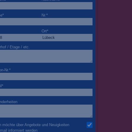
ße
*
Nr.
*
Ort
*
rhof / Etage / etc.
on-Nr.
*
l
*
nderheiten
h möchte über Angebote und Neuigkeiten
mail informiert werden