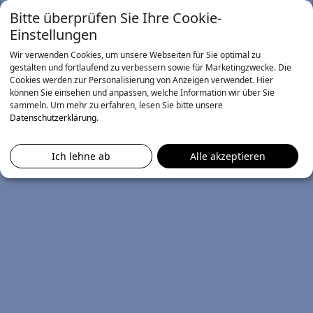
Little Richard
Info
Bitte überprüfen Sie Ihre Cookie-
Einstellungen
mit Mais, Tomaten und Paprika
6,50 €
Wir verwenden Cookies, um unsere Webseiten für Sie optimal zu
gestalten und fortlaufend zu verbessern sowie für Marketingzwecke. Die
Chuck Berry
Info
Cookies werden zur Personalisierung von Anzeigen verwendet. Hier
können Sie einsehen und anpassen, welche Information wir über Sie
mit Hähnchenbrustfiletstreifen
sammeln.
Um mehr zu erfahren, lesen Sie bitte unsere
6,90 €
Datenschutzerklärung
.
Ich lehne ab
Alle akzeptieren