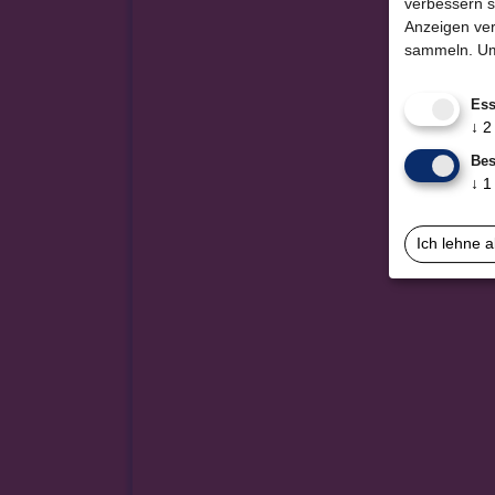
verbessern s
Anzeigen ver
sammeln.
Um
Ess
↓
2
Bes
↓
1
Ich lehne 