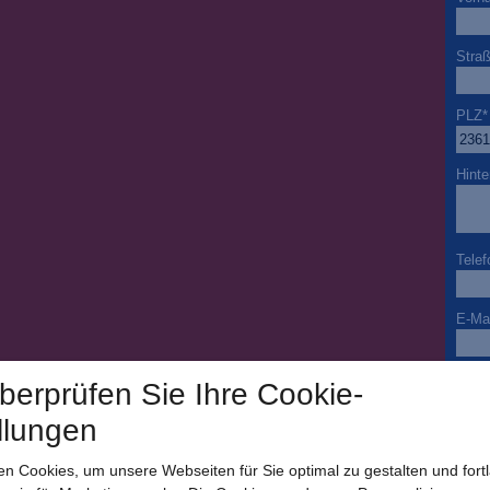
Stra
PLZ
*
Hinte
Telef
E-Mai
Beso
überprüfen Sie Ihre Cookie-
llungen
Ja ic
n Cookies, um unsere Webseiten für Sie optimal zu gestalten und fort
per E