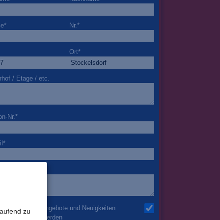
ße
*
Nr.
*
Ort
*
rhof / Etage / etc.
on-Nr.
*
l
*
nderheiten
h möchte über Angebote und Neuigkeiten
laufend zu
mail informiert werden