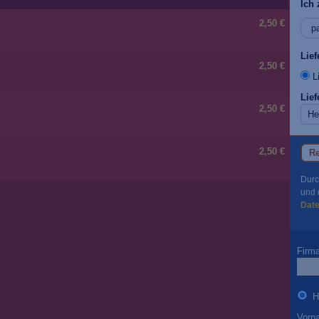
Ich 
2,50 €
Lie
2,50 €
Li
Lief
2,50 €
2,50 €
Re
Durc
und 
Dat
Firm
H
Vorn