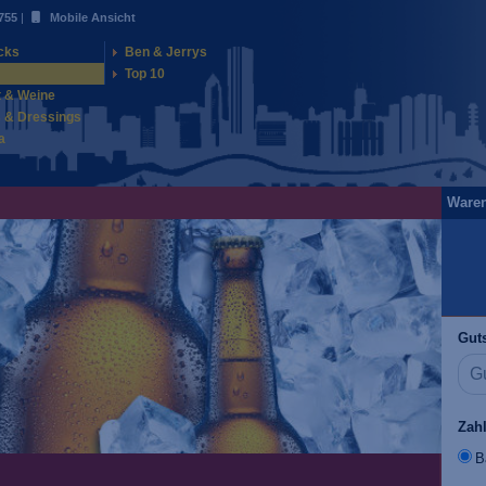
755
|
Mobile Ansicht
cks
Ben & Jerrys
Top 10
t & Weine
 & Dressings
a
Ware
Guts
Zah
B