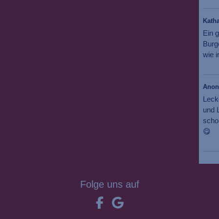
Katha
Ein g
Burg
wie i
Ano
Leck
und L
scho
😋
Folge uns auf