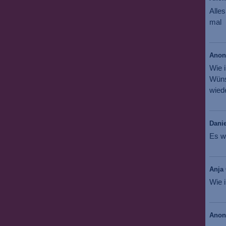
Alles
mal
Ano
Wie 
Wüns
wiede
Danie
Es w
Anja 
Wie i
Ano