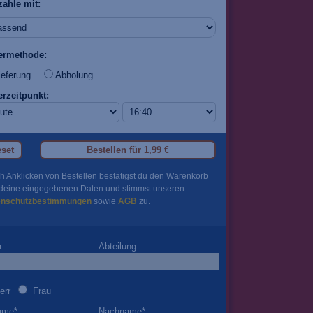
zahle mit:
fermethode:
eferung
Abholung
erzeitpunkt:
set
Bestellen für
1,99 €
h Anklicken von Bestellen bestätigst du den Warenkorb
deine eingegebenen Daten und stimmst unseren
enschutzbestimmungen
sowie
AGB
zu.
a
Abteilung
err
Frau
ame
*
Nachname
*