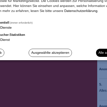
owie für Marketingzwecke. Die Cookies werden zur Personalisierung v
wendet. Hier können Sie einsehen und anpassen, welche Information w
*
Die
 mehr zu erfahren, lesen Sie bitte unsere
Datenschutzerklärung
.
entiell
(immer erforderlich)
Dienste
ucher-Statistiken
Dienst
Anja 
Wie 
ab
Ausgewählte akzeptieren
Alle 
BIS 
Ano
S.
Alle
Ano