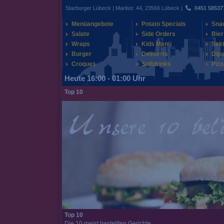
Starburger Lübeck | Marlistr. 44, 23566 Lübeck |
0451 58537
Menüangebote
Potato Specials
Sna
Salate
Side Orders
Bier
Wraps
Kids Menü
Sek
Burger
Desserts
Dips
Croques
Softdrinks
Pizz
Heute 16:00 - 01:00 Uhr
Top 10
Top 10
Die 10 meist bestellten Gerichte