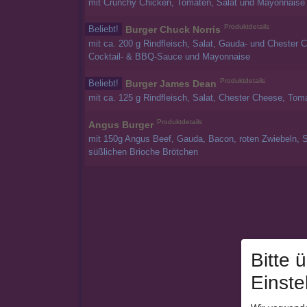
mit Crunchy Chicken, Tomaten, Salat und Mayonnaise
Produktdetails
Beliebt!
Burger Chuck Norris
mit ca. 200 g Rindfleisch, Salat, Gauda- und Chester 
Cocktail- & BBQ-Sauce und Mayonnaise
Produktdetails
Beliebt!
Burger James Dean
mit ca. 125 g Rindfleisch, Salat, Chester Cheese, To
Produktdetails
Angus Burger
mit 150g Angus Beef, Gauda, Bacon, roten Zwiebeln, 
süßlichen Brioche Brötchen
Bitte 
Einste