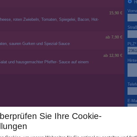
H
Vorn
15,90 €
Cheese, roten Zwiebeln, Tomaten, Spiegelei, Bacon, Hot-
Stra
ab 7,90 €
maten, sauren Gurken und Spezial-Sauce
PLZ
*
ab 12,90 €
Hinte
Salat und hausgemachter Pfeffer- Sauce auf einem
Telef
E-Mai
überprüfen Sie Ihre Cookie-
Beso
llungen