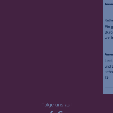
Ano
Katha
Ein g
Burg
wie i
Ano
Leck
und L
scho
😋
Folge uns auf