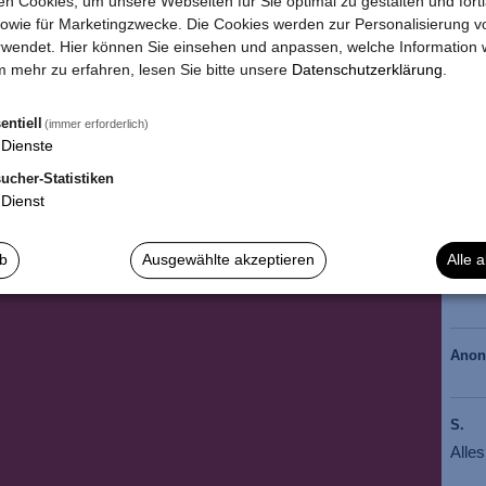
n Cookies, um unsere Webseiten für Sie optimal zu gestalten und fort
Ja ic
owie für Marketingzwecke. Die Cookies werden zur Personalisierung v
per E
wendet. Hier können Sie einsehen und anpassen, welche Information w
 mehr zu erfahren, lesen Sie bitte unsere
Datenschutzerklärung
.
*
Die
entiell
(immer erforderlich)
Dienste
ucher-Statistiken
Dienst
Anja 
Wie 
ab
Ausgewählte akzeptieren
Alle 
BIS 
Ano
S.
Alle