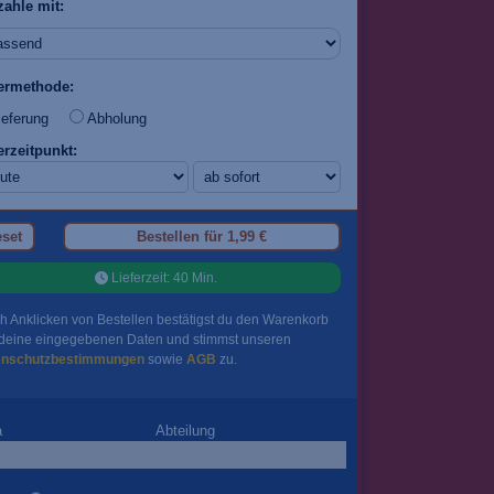
zahle mit:
fermethode:
eferung
Abholung
erzeitpunkt:
set
Bestellen für
1,99 €
Lieferzeit
:
40
Min.
h Anklicken von Bestellen bestätigst du den Warenkorb
deine eingegebenen Daten und stimmst unseren
enschutzbestimmungen
sowie
AGB
zu.
a
Abteilung