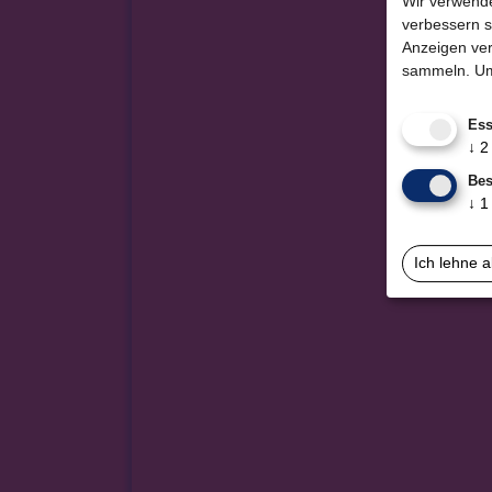
Wir verwende
verbessern s
Anzeigen ver
sammeln.
Um
Ess
↓
2
Bes
↓
1
Ich lehne 