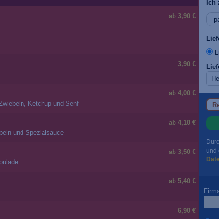
Ich 
ab 3,90 €
Lie
Li
3,90 €
Lief
ab 4,00 €
 Zwiebeln, Ketchup und Senf
Re
ab 4,10 €
ebeln und Spezialsauce
Durc
und 
ab 3,50 €
Dat
moulade
ab 5,40 €
Firm
6,90 €