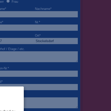
err
Frau
ame
*
Nachname
*
ße
*
Nr.
*
Ort
*
rhof / Etage / etc.
on-Nr.
*
l
*
nderheiten