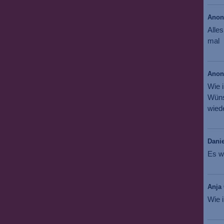
Ano
Alles
mal
Ano
Wie 
Wüns
wiede
Danie
Es w
Anja 
Wie i