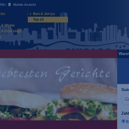
755
|
Mobile Ansicht
cks
Ben & Jerrys
Top 10
t & Weine
 & Dressings
a
Ware
Guts
Zah
B